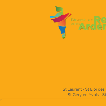
St Laurent - St Eloi de
St Géry-en-Yvois - S