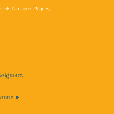
e fois l’an après Pâques,
Seigneur.
rdonné
»