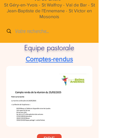
St Géry-en-Yvois - St Walfroy - Val de Bar - St
Jean-Baptiste de l'Ennemane - St Victor en
Mosonois
Equipe pastorale
Comptes-rendus