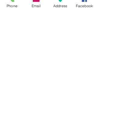
Phone
Email
Address
Facebook
CR 07 05 24
CR 24.10.24
CR 21.11.24