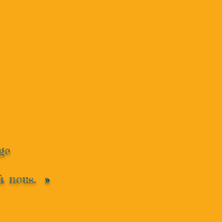
ge
e à nous.
»