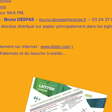
iocèse
ims
sur 94.6 FM,
 :
Bruno DESPAS
–
bruno.despas@orange.fr
– 03 24 37 
diocèse distribué sur papier principalement dans les églis
lement sur internet :
www.ktotv.com
),
fraternels et du bouche à oreille…