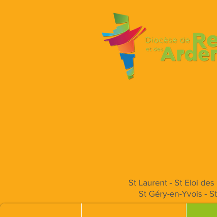
St Laurent - St Eloi de
St Géry-en-Yvois - S