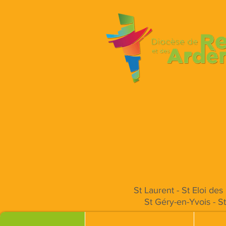
St Laurent - St Eloi de
St Géry-en-Yvois - S