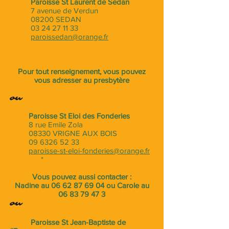
Paroisse St Laurent de Sedan
7 avenue de Verdun
08200 SEDAN
03 24 27 11 33
paroissedan@orange.fr
Pour tout renseignement, vous pouvez
vous adresser au presbytère
ou
Paroisse St Eloi des Fonderies
8 rue Emile Zola
08330 VRIGNE AUX BOIS
09 6326 52 33
​
paroi
sse-st-eloi-fonderies@orange.fr
*
Vous pouvez aussi contacter :
Nadine au
06 62 87 69 04
ou Carole au
06 83 79 47 3
ou
Paroisse St Jean-Baptiste de