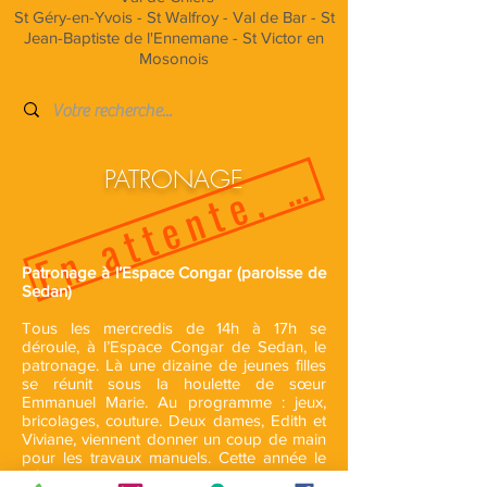
En attente, suite au 
St Géry-en-Yvois - St Walfroy - Val de Bar - St
Jean-Baptiste de l'Ennemane - St Victor en
Mosonois
PATRONAGE
Patronage à l’Espace Congar (paroisse de
Sedan)
Tous les mercredis de 14h à 17h se
déroule, à l’Espace Congar de Sedan, le
patronage. Là une dizaine de jeunes filles
se réunit sous la houlette de sœur
Emmanuel Marie. Au programme : jeux,
bricolages, couture. Deux dames, Edith et
Viviane, viennent donner un coup de main
pour les travaux manuels. Cette année le
thème choisi est celui des chevaliers. Les